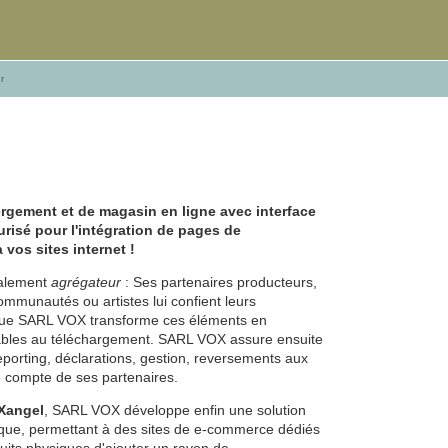
er
!
rgement et de magasin en ligne avec interface
risé pour l'intégration de pages de
vos sites internet !
alement
agrégateur
: Ses partenaires producteurs,
communautés ou artistes lui confient leurs
 que SARL VOX transforme ces éléments en
ables au téléchargement. SARL VOX assure ensuite
 reporting, déclarations, gestion, reversements aux
e compte de ses partenaires.
Xangel
, SARL VOX développe enfin une solution
que, permettant à des sites de e-commerce dédiés