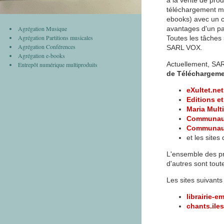
à la vente de prod
téléchargement mul
ebooks) avec un c
Agrégation Musique
avantages d'un pa
Agrégation Partitions musicales
Toutes les tâches
Agrégation Conférences
SARL VOX.
Agrégation e-books
Actuellement, SAR
Entrepôt numérique multiproduits
de Téléchargem
eXultet.net
Editions e
Maria Mult
Communaut
Communaut
et les sites
L'ensemble des pr
d'autres sont tout
Les sites suivants
librairie-e
chants.ile