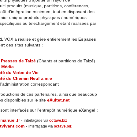
uits physiques d'ajouter un rayon de
ti produits (musique, partitions, conférences,
oût d'intégration minimum, tout en disposant des
nier unique produits physiques / numériques.
 spécifiques au téléchargement étant réalisées par
L VOX a réalisé et gère entièrement les
Espaces
ent
des sites suivants :
t Presses de Taizé
(Chants et partitions de Taizé)
i Média
é du Verbe de Vie
é du Chemin Neuf a.m.e
 d'administration correspondant
oductions de ces partenaires, ainsi que beaucoup
es disponibles sur le site
eXultet.net
 sont interfacés sur l'entrepôt numérique
eXangel
:
mmanuel.fr
-
interfaçage via
octave.biz
stvivant.com
-
interfaçage via
octave.biz