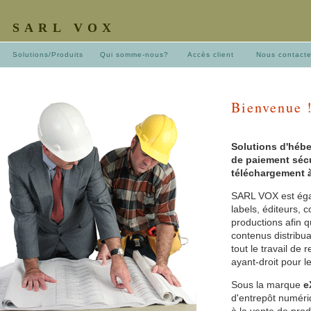
SARL VOX
Solutions/Produits
Qui somme-nous?
Accès client
Nous contact
Bienvenue 
Solutions d'hébe
de paiement sécu
téléchargement à 
SARL VOX est ég
labels, éditeurs, 
productions afin
contenus distribu
tout le travail de
ayant-droit pour l
Sous la marque
e
d'entrepôt numéri